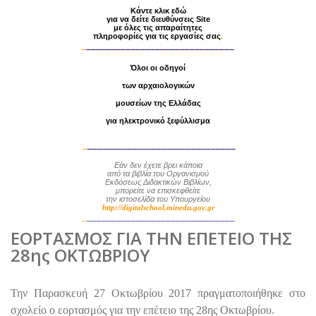
Κάντε κλικ εδώ
για να δείτε διευθύνσεις Site
με
όλες τις απαραίτητες
πληροφορίες
για τις εργασίες σας
.
_
______________________________
Όλοι οι οδηγοί
των αρχαιολογικών
μουσείων της Ελλάδας
για ηλεκτρονικό ξεφύλλισμα
_
______________________________
Εάν δεν έχετε βρει κάποια
από τα βιβλία
του Οργανισμού
Εκδόσεως Διδακτικών Βιβλίων,
μπορείτε να επισκεφθείτε
την ιστοσελίδα του Υπουργείου
http://digitalschool.minedu.gov.gr
_
______________________________
ΕΟΡΤΑΣΜΟΣ ΓΙΑ ΤΗΝ ΕΠΕΤΕΙΟ ΤΗΣ
28ης ΟΚΤΩΒΡΙΟΥ
Την Παρασκευή 27 Οκτωβρίου 2017 πραγματοποιήθηκε στο
σχολείο ο εορτασμός για την επέτειο της 28ης Οκτωβρίου.