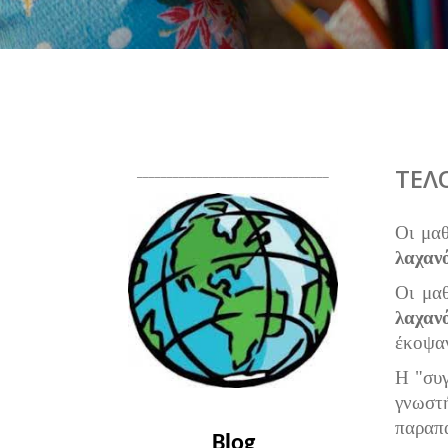
________________________________
ΤΕΛ
Oι μαθ
λαχαν
Oι μαθ
λαχαν
έκοψαν
Η "συγ
γνωστή
παραπά
Blog