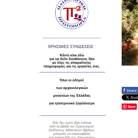
___________________________
ΧΡΗΣΙΜΕΣ ΣΥΝΔΕΣΕΙΣ
Κάντε κλικ εδώ
για να δείτε διευθύνσεις Site
με
όλες τις απαραίτητες
πληροφορίες
για τις εργασίες σας
.
_
______________________________
Όλοι οι οδηγοί
των αρχαιολογικών
f
Share
μουσείων της Ελλάδας
για ηλεκτρονικό ξεφύλλισμα
Save
_
______________________________
Εάν δεν έχετε βρει κάποια
από τα βιβλία
του Οργανισμού
Εκδόσεως Διδακτικών Βιβλίων,
μπορείτε να επισκεφθείτε
την ιστοσελίδα του Υπουργείου