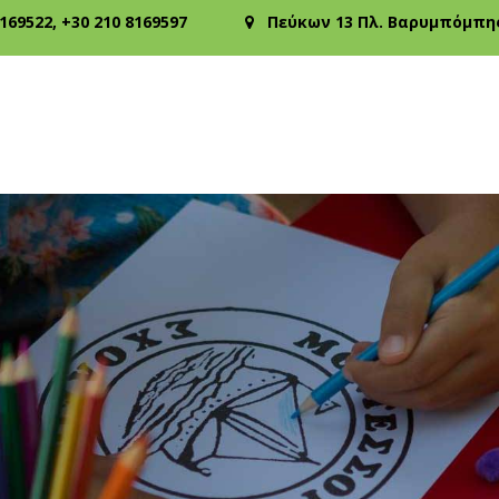
8169522
,
+30 210 8169597
Πεύκων 13 Πλ. Βαρυμπόμπης