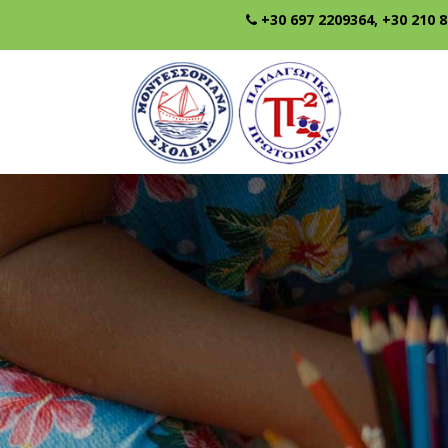
+30 697 2209364
,
+30 210 