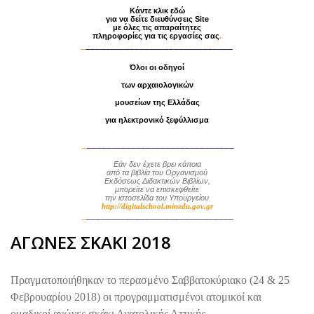
Κάντε κλικ εδώ
για να δείτε διευθύνσεις Site
με
όλες τις απαραίτητες
πληροφορίες
για τις εργασίες σας
.
_
______________________________
Όλοι οι οδηγοί
των αρχαιολογικών
μουσείων της Ελλάδας
για ηλεκτρονικό ξεφύλλισμα
_
______________________________
Εάν δεν έχετε βρει κάποια
από τα βιβλία
του Οργανισμού
Εκδόσεως Διδακτικών Βιβλίων,
μπορείτε να επισκεφθείτε
την ιστοσελίδα του Υπουργείου
http://digitalschool.minedu.gov.gr
_
______________________________
ΑΓΩΝΕΣ ΣΚΑΚΙ 2018
Πραγματοποιήθηκαν το περασμένο Σαββατοκύριακο (24 & 25
Φεβρουαρίου 2018) οι προγραμματισμένοι ατομικοί και
ομαδικοί αγώνες σκάκι Ανατολικής Αττικής.