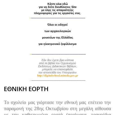
Κάντε κλικ εδώ
για να δείτε διευθύνσεις Site
με
όλες τις απαραίτητες
πληροφορίες
για τις εργασίες σας
.
_
______________________________
Όλοι οι οδηγοί
των αρχαιολογικών
μουσείων της Ελλάδας
για ηλεκτρονικό ξεφύλλισμα
_
______________________________
Εάν δεν έχετε βρει κάποια
από τα βιβλία
του Οργανισμού
Εκδόσεως Διδακτικών Βιβλίων,
μπορείτε να επισκεφθείτε
την ιστοσελίδα του Υπουργείου
http://digitalschool.minedu.gov.gr
_
______________________________
ΕΘΝΙΚΗ ΕΟΡΤΗ
Το σχολείο μας γιόρτασε την εθνική μας επέτειο την
παραμονή της 28ης Οκτωβρίου στη μεγάλη αίθουσα
με την καθιερωμένη εορτή (ποιήματα, τραγούδια