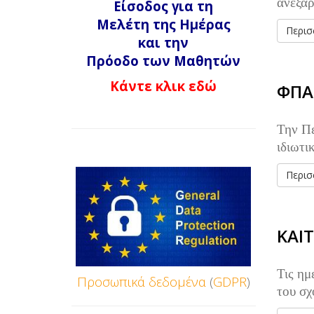
ανεξά
Είσοδος για τη
Μελέτη της Ημέρας
Περισσ
και την
Πρόοδο των Μαθητών
Κάντε κλικ εδώ
ΦΠΑ
Την Πέ
ιδιωτι
Περισσ
ΚΑΙ
Τις ημ
Προσωπικά
δεδομένα
(
GDPR
)
του σχ