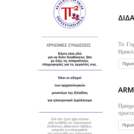
ΔΙΔ
___________________________
Το Γυ
ΧΡΗΣΙΜΕΣ ΣΥΝΔΕΣΕΙΣ
Ηρακλ
Κάντε κλικ εδώ
για να δείτε διευθύνσεις Site
με
όλες τις απαραίτητες
Περισσ
πληροφορίες
για τις εργασίες σας
.
_
______________________________
Όλοι οι οδηγοί
των αρχαιολογικών
ARMA
μουσείων της Ελλάδας
για ηλεκτρονικό ξεφύλλισμα
Πραγμ
_
______________________________
προετο
Εάν δεν έχετε βρει κάποια
από τα βιβλία
του Οργανισμού
Περισσ
Εκδόσεως Διδακτικών Βιβλίων,
μπορείτε να επισκεφθείτε
την ιστοσελίδα του Υπουργείου