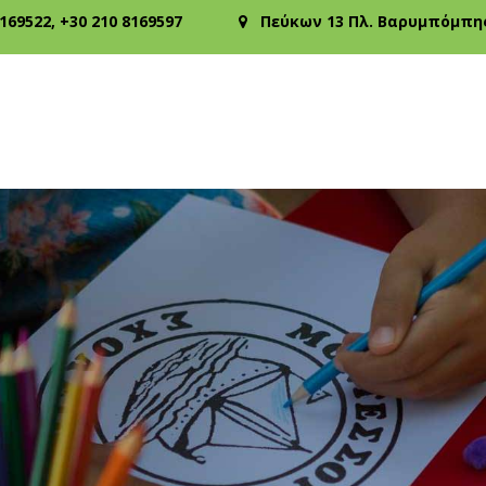
8169522
,
+30 210 8169597
Πεύκων 13 Πλ. Βαρυμπόμπης