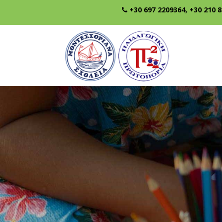
+30 697 2209364
,
+30 210 